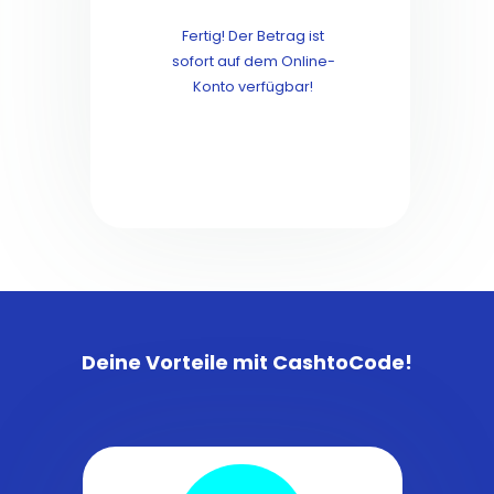
Fertig! Der Betrag ist
sofort auf dem Online-
Konto verfügbar!
Deine Vorteile mit CashtoCode!