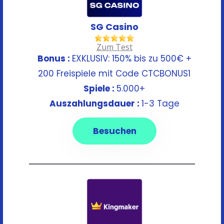
SG Casino
Zum Test
Bonus :
EXKLUSIV: 150% bis zu 500€ +
200 Freispiele mit Code CTCBONUS1
Spiele :
5.000+
Auszahlungsdauer :
1-3 Tage
Besuchen