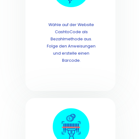
Wähle auf der Website
CashtoCode als
Bezahlmethode aus.
Folge den Anweisungen
und erstelle einen
Barcode.