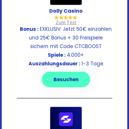
Dolly Casino
Zum Test
Bonus :
EXKLUSIV: Jetzt 50€ einzahlen
und 25€ Bonus + 30 Freispiele
sichern mit Code CTCBOOST
Spiele :
4.000+
Auszahlungsdauer :
1-3 Tage
Besuchen