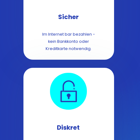
Sicher
Im Internet bar bezahlen -
kein Bankkonto oder
Kreditkarte notwendig.
Diskret