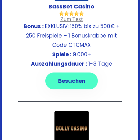
BassBet Casino
Zum Test
Bonus :
EXKLUSIV: 150% bis zu 500€ +
250 Freispiele + 1 Bonuskrabbe mit
Code CTCMAX
Spiele :
9.000+
Auszahlungsdauer :
1-3 Tage
Besuchen