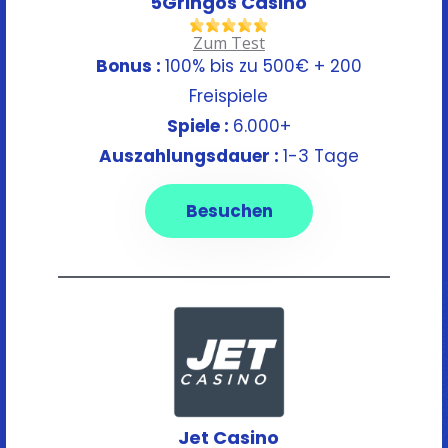
5Gringos Casino
Zum Test
Bonus :
100% bis zu 500€ + 200
Freispiele
Spiele :
6.000+
Auszahlungsdauer :
1-3 Tage
Besuchen
Jet Casino