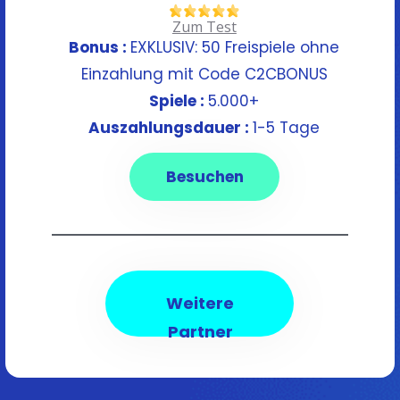
Zum Test
Bonus :
EXKLUSIV: 50 Freispiele ohne
Einzahlung mit Code C2CBONUS
Spiele :
5.000+
Auszahlungsdauer :
1-5 Tage
Besuchen
Weitere
Partner