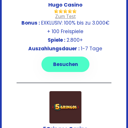
Hugo Casino
Zum Test
Bonus :
EXKLUSIV: 100% bis zu 3.000€
+ 100 Freispiele
Spiele :
2.800+
Auszahlungsdauer :
1-7 Tage
Besuchen