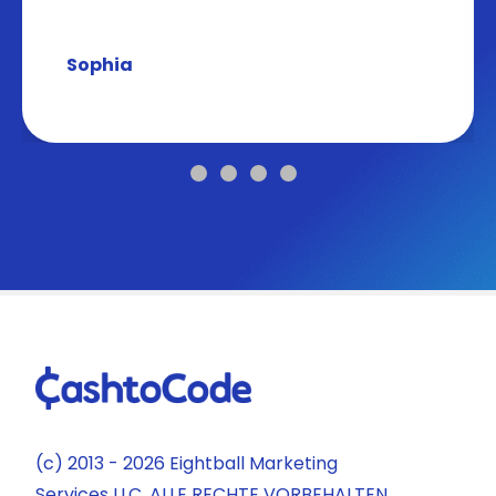
Sophia
(c) 2013 - 2026 Eightball Marketing
Services LLC, ALLE RECHTE VORBEHALTEN.