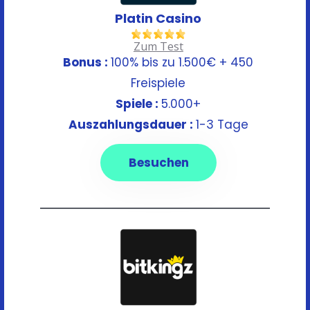
Platin Casino
Zum Test
Bonus :
100% bis zu 1.500€ + 450
Freispiele
Spiele :
5.000+
Auszahlungsdauer :
1-3 Tage
Besuchen