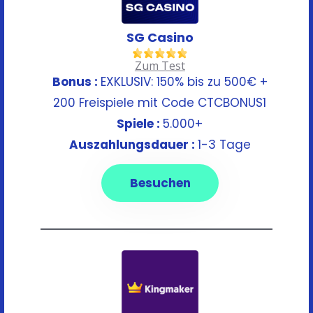
SG Casino
Zum Test
Bonus :
EXKLUSIV: 150% bis zu 500€ +
200 Freispiele mit Code CTCBONUS1
Spiele :
5.000+
Auszahlungsdauer :
1-3 Tage
Besuchen