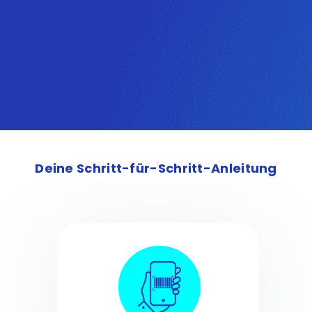
Deine Schritt-für-Schritt-Anleitung