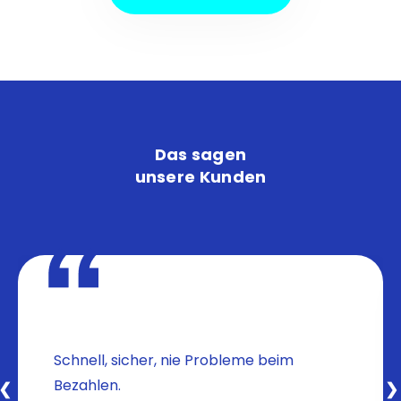
Das sagen
unsere Kunden
Schnell, sicher, nie Probleme beim
Bezahlen.
❮
❯