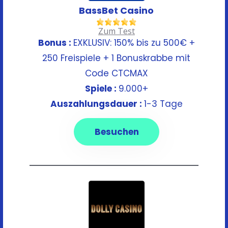
BassBet Casino
Zum Test
Bonus :
EXKLUSIV: 150% bis zu 500€ +
250 Freispiele + 1 Bonuskrabbe mit
Code CTCMAX
Spiele :
9.000+
Auszahlungsdauer :
1-3 Tage
Besuchen