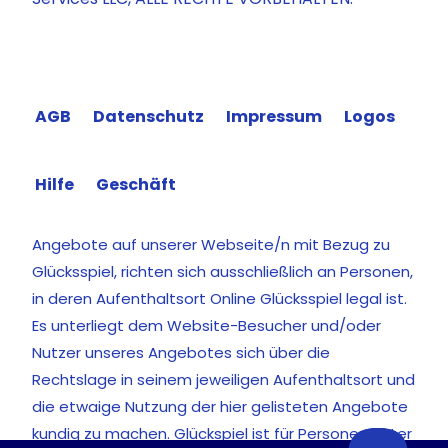
AGB
Datenschutz
Impressum
Logos
Hilfe
Geschäft
Angebote auf unserer Webseite/n mit Bezug zu
Glücksspiel, richten sich ausschließlich an Personen,
in deren Aufenthaltsort Online Glücksspiel legal ist.
Es unterliegt dem Website-Besucher und/oder
Nutzer unseres Angebotes sich über die
Rechtslage in seinem jeweiligen Aufenthaltsort und
die etwaige Nutzung der hier gelisteten Angebote
kundig zu machen. Glückspiel ist für Personen unter