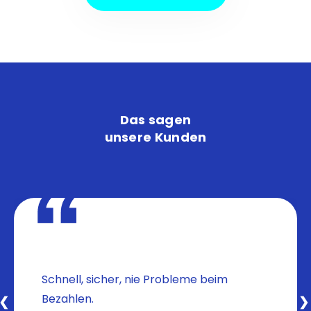
Das sagen
unsere Kunden
Schnell, sicher, nie Probleme beim
Bezahlen.
❮
❯