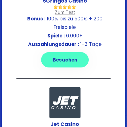
5Gringos Casino
Zum Test
Bonus :
100% bis zu 500€ + 200
Freispiele
Spiele :
6.000+
Auszahlungsdauer :
1-3 Tage
Besuchen
Jet Casino