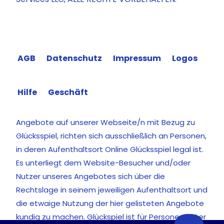
AGB
Datenschutz
Impressum
Logos
Hilfe
Geschäft
Angebote auf unserer Webseite/n mit Bezug zu
Glücksspiel, richten sich ausschließlich an Personen,
in deren Aufenthaltsort Online Glücksspiel legal ist.
Es unterliegt dem Website-Besucher und/oder
Nutzer unseres Angebotes sich über die
Rechtslage in seinem jeweiligen Aufenthaltsort und
die etwaige Nutzung der hier gelisteten Angebote
kundig zu machen. Glückspiel ist für Personen unter