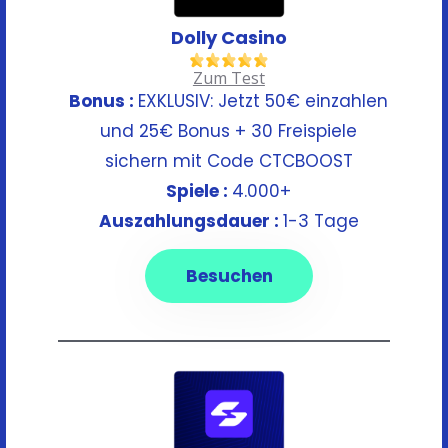
Dolly Casino
Zum Test
Bonus :
EXKLUSIV: Jetzt 50€ einzahlen
und 25€ Bonus + 30 Freispiele
sichern mit Code CTCBOOST
Spiele :
4.000+
Auszahlungsdauer :
1-3 Tage
Besuchen