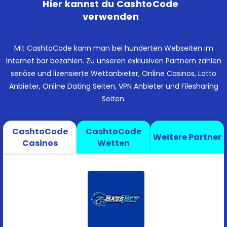
Hier kannst du CashtoCode
verwenden
Mit CashtoCode kann man bei hunderten Webseiten im
Internet bar bezahlen. Zu unseren exklusiven Partnern zählen
seriöse und lizensierte Wettanbieter, Online Casinos, Lotto
Anbieter, Online Dating Seiten, VPN Anbieter und Filesharing
Seiten.
CashtoCode
CashtoCode
Weitere Partner
Casinos
Wetten