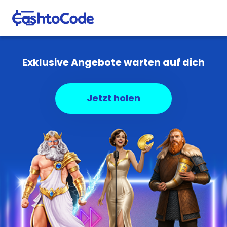
Exklusive Angebote warten auf dich
Jetzt holen