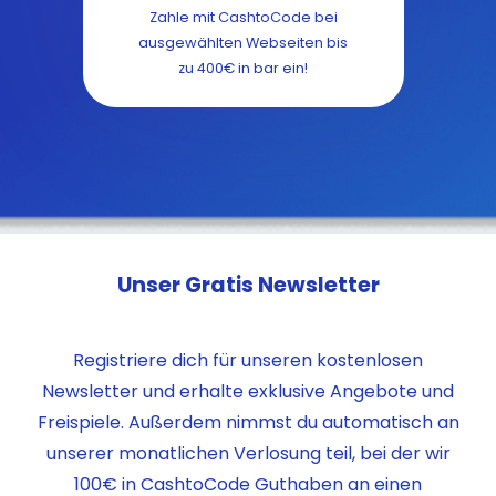
Zahle mit CashtoCode bei
ausgewählten Webseiten bis
zu 400€ in bar ein!
Unser Gratis Newsletter
Registriere dich für unseren kostenlosen
Newsletter und erhalte exklusive Angebote und
Freispiele. Außerdem nimmst du automatisch an
unserer monatlichen Verlosung teil, bei der wir
100€ in CashtoCode Guthaben an einen