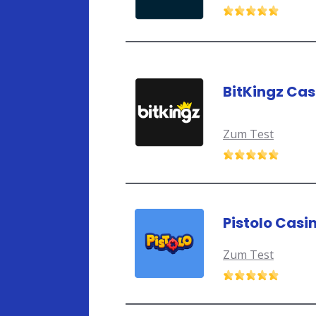
BitKingz Cas
Zum Test
Pistolo Casi
Zum Test