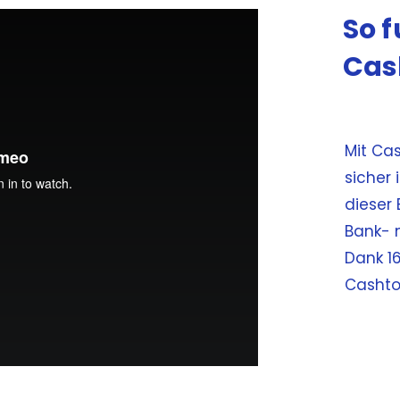
So f
Cas
Mit Ca
sicher
dieser
Bank- 
Dank 1
Cashto