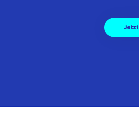
Jetzt