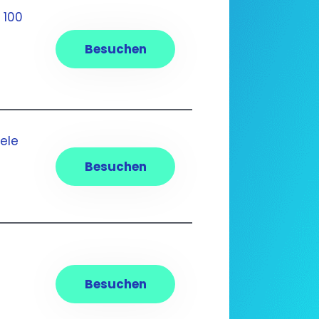
 100
Besuchen
iele
Besuchen
Besuchen