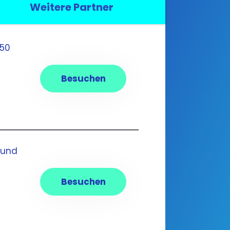
Weitere Partner
250
Besuchen
 und
Besuchen