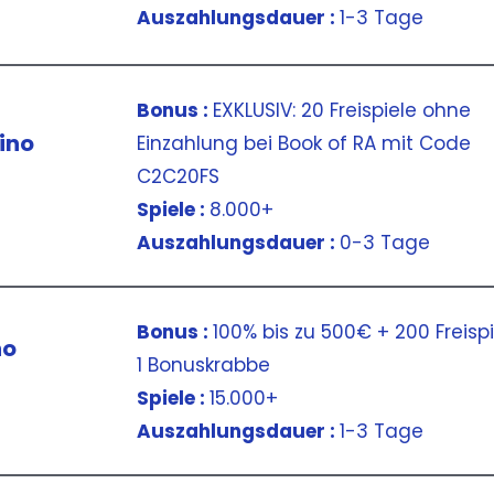
Auszahlungsdauer :
1-3 Tage
Bonus :
EXKLUSIV: 20 Freispiele ohne
ino
Einzahlung bei Book of RA mit Code
C2C20FS
Spiele :
8.000+
Auszahlungsdauer :
0-3 Tage
Bonus :
100% bis zu 500€ + 200 Freispi
no
1 Bonuskrabbe
Spiele :
15.000+
Auszahlungsdauer :
1-3 Tage