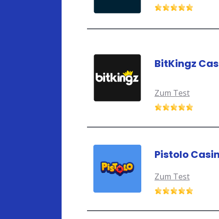
BitKingz Cas
Zum Test
Pistolo Casi
Zum Test