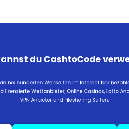
 kannst du CashtoCode verw
 bei hunderten Webseiten im Internet bar bezahle
 lizensierte Wettanbieter, Online Casinos, Lotto Anb
VPN Anbieter und Filesharing Seiten.