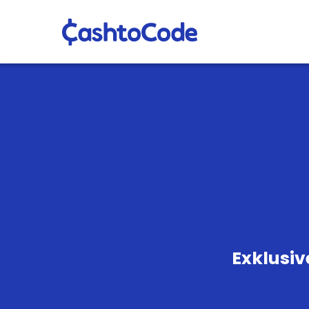
Exklusiv