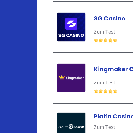
SG Casino
Zum Test
Kingmaker C
Zum Test
Platin Casin
Zum Test