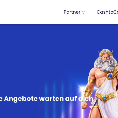
Partner
v
CashtoC
e Angebote warten auf dich