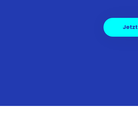
Jetzt