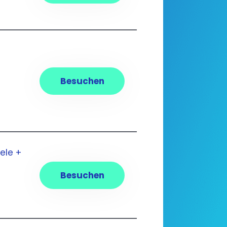
Besuchen
ele +
Besuchen