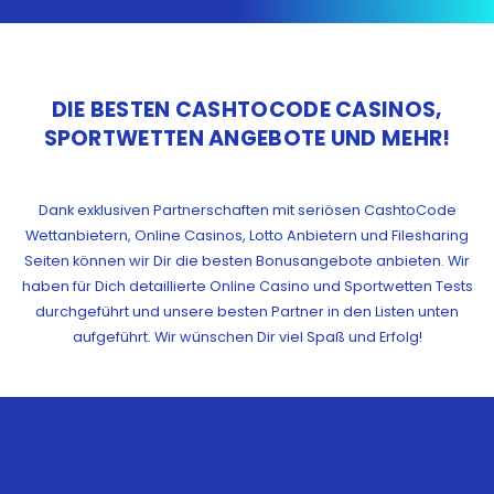
DIE BESTEN CASHTOCODE CASINOS,
SPORTWETTEN ANGEBOTE UND MEHR!
Dank exklusiven Partnerschaften mit seriösen CashtoCode
Wettanbietern, Online Casinos, Lotto Anbietern und Filesharing
Seiten können wir Dir die besten Bonusangebote anbieten. Wir
haben für Dich detaillierte Online Casino und Sportwetten Tests
durchgeführt und unsere besten Partner in den Listen unten
aufgeführt. Wir wünschen Dir viel Spaß und Erfolg!