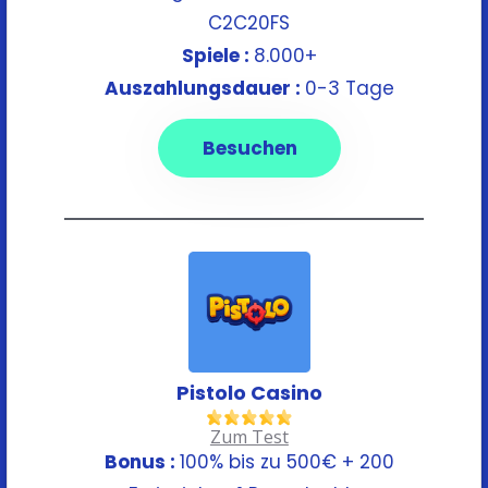
C2C20FS
Spiele :
8.000+
Auszahlungsdauer :
0-3 Tage
Besuchen
Pistolo Casino
Zum Test
Bonus :
100% bis zu 500€ + 200