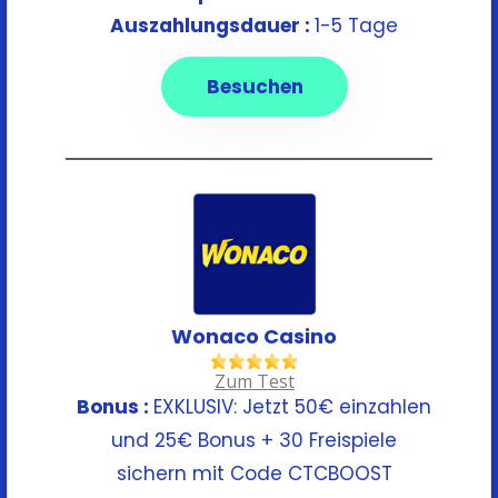
Auszahlungsdauer :
1-5 Tage
Besuchen
Wonaco Casino
Zum Test
Bonus :
EXKLUSIV: Jetzt 50€ einzahlen
und 25€ Bonus + 30 Freispiele
sichern mit Code CTCBOOST