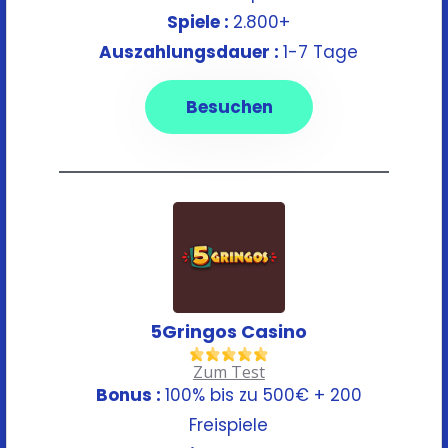
Spiele :
2.800+
Auszahlungsdauer :
1-7 Tage
Besuchen
5Gringos Casino
Zum Test
Bonus :
100% bis zu 500€ + 200
Freispiele