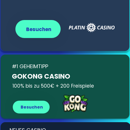
Besuchen
#1 GEHEIMTIPP
GOKONG CASINO
100% bis zu 500€ + 200 Freispiele
Besuchen