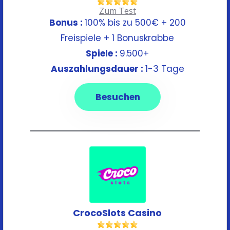
Zum Test
Bonus :
100% bis zu 500€ + 200
Freispiele + 1 Bonuskrabbe
Spiele :
9.500+
Auszahlungsdauer :
1-3 Tage
Besuchen
CrocoSlots Casino