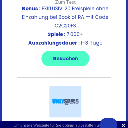
Zum Test
Bonus :
EXKLUSIV: 20 Freispiele ohne
Einzahlung bei Book of RA mit Code
C2C20FS
Spiele :
7.000+
Auszahlungsdauer :
1-3 Tage
Besuchen
OnlySpins Casino
×
Um unsere Webseite für Sie optimal zu gestalten und