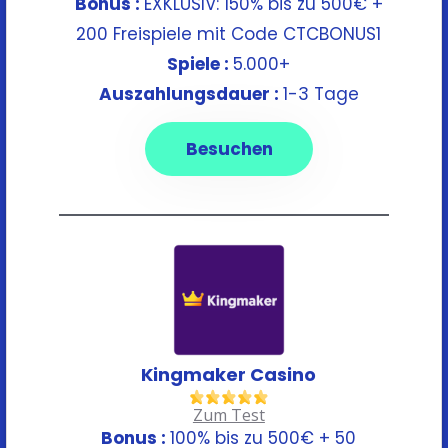
Bonus :
EXKLUSIV: 150% bis zu 500€ +
200 Freispiele mit Code CTCBONUS1
Spiele :
5.000+
Auszahlungsdauer :
1-3 Tage
Besuchen
Kingmaker Casino
Zum Test
Bonus :
100% bis zu 500€ + 50