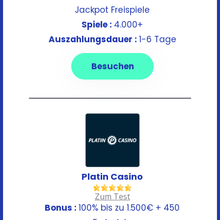
Jackpot Freispiele
Spiele :
4.000+
Auszahlungsdauer :
1-6 Tage
Besuchen
Platin Casino
Zum Test
Bonus :
100% bis zu 1.500€ + 450