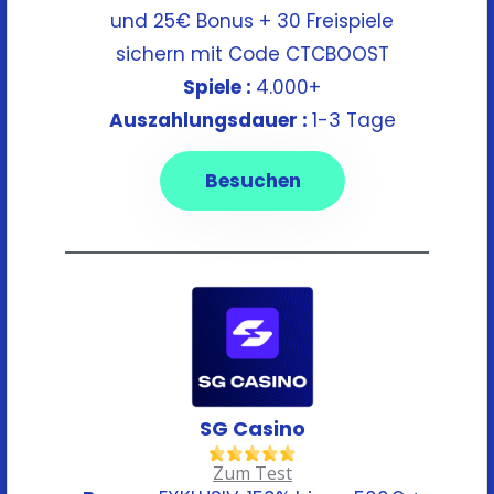
und 25€ Bonus + 30 Freispiele
sichern mit Code CTCBOOST
Spiele :
4.000+
Auszahlungsdauer :
1-3 Tage
Besuchen
SG Casino
Zum Test